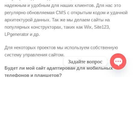
надежным и удобным для наших клиентов. Для нас это
регулярно обновляемая CMS с открытым кодом и удачной
архитектурой данных. Так же мы делаем сайты на
популярных конструкторах, таких как Wix, Site123,
LPgenerator и др.
Для некоторых проектов мы используем собственную
систему управления сайтом.
Задайте вопрос
Будет ли мой сайт адаптирован для мобильных
Open ch
телефонов и планшетов?
На сегодняшний день большая часть интернет-трафика
приходится на мобильные устройства, поэтому особое
внимание мы уделяем тому, как сайт будет отображаться
на мобильных устройствах. Все создаваемые сайты в
нашей компании полностью адаптивны, а значит, их удобно
использовать на любом устройстве (компьютере, ноутбуке,
смартфоне, планшете и даже телевизоре).