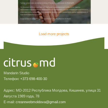
Load more projects
Разработка сайта для школы
Бизнес-сайты
Mandarin Studio
Телефон:
+373 698-400-30
Адрес: MD-2012
Республика Молдова
,
Кишинев
,
улица 31
Августа 1989 года, 78
E-mail:
crearewebmoldova@gmail.com